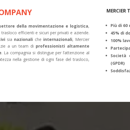
COMPANY
MERCIER T
Più di 60
settore della movimentazione e logistica
,
trasloco efficienti e sicuri per privati e aziende.
45% di do
ivi
sia
nazionali
che
internazionali
, Mercier
100% lav
azie a un team di
professionisti altamente
Partecip
e
. La compagnia si distingue per l’attenzione al
Società 
ratezza nella gestione di ogni fase del trasloco,
(GPDR)
Soddisfaz