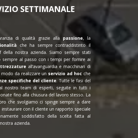
VIZIO SETTIMANALE
anzia di qualità grazie alla
passione
, la
ionalità
che ha sempre contraddistinto il
f della nostra azienda. Siamo sempre stati
sempre al passo con i tempi per fornire ai
attrezzature
all’avanguardia e macchinari di
n modo da realizzare un
servizio ad hoc
che
nze specifiche del cliente
. Tutte le fasi del
l nostro team di esperti, seguite in tutti i
ionate fino alla chiusura del lavoro stesso. La
avoro che svolgiamo ci spinge sempre a dare
instaurare con il cliente un rapporto speciale
enamente soddisfatto della scelta fatta al
 nostra azienda.