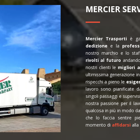
MERCIER SER
Mercier
Trasporti
è gar
dedizione
e la
profess
nostro marchio e lo staf
rivolti al futuro
andando 
nostri clienti le
migliori 
ultimissima generazione i
rispecchi a pieno le
esige
lavoro sono pianificate da
singoli passaggi e supervis
nostra passione per il l
qualcosa in più in modo da 
che lo faccia sentire pi
momento di
affidarsi
alla