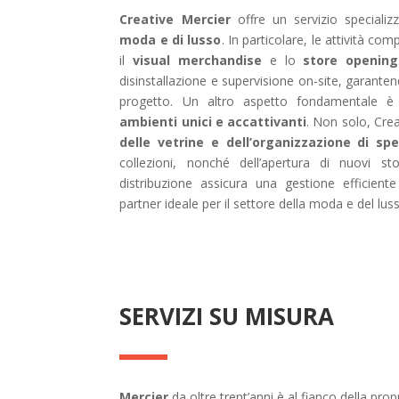
Creative Mercier
offre un servizio specializ
moda e di lusso
. In particolare, le attività c
il
visual merchandise
e lo
store opening
disinstallazione e supervisione on-site, garant
progetto. Un altro aspetto fondamentale è l
ambienti unici e accattivanti
. Non solo, Crea
delle vetrine e dell’organizzazione di sp
collezioni, nonché dell’apertura di nuovi stor
distribuzione assicura una gestione efficient
partner ideale per il settore della moda e del lus
SERVIZI SU MISURA
Mercier
da oltre trent’anni è al fianco della prop