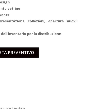
design
ento vetrine
events
 presentazione collezioni, apertura nuovi
 dell’inventario per la distribuzione
STA PREVENTIVO
porto e logistica.