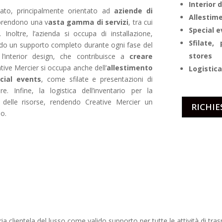
Interior 
zato, principalmente orientato ad
aziende di
Allestim
omprendono una v
asta gamma di servizi
, tra cui
Special 
. Inoltre, l’azienda si occupa di installazione,
Sfilate,
endo un supporto completo durante ogni fase del
stores
’interior design, che contribuisce a
creare
tive Mercier si occupa anche dell’
allestimento
Logistica
ecial events
, come sfilate e presentazioni di
e. Infine, la logistica dell’inventario per la
e delle risorse, rendendo Creative Mercier un
RICHIE
so.
ria clientela del lusso come valido supporto per tutte le attività di tras