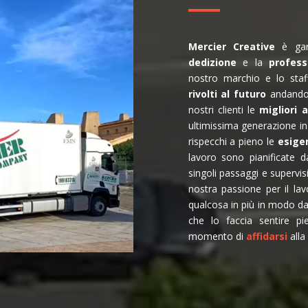
Mercier
Creative
è gara
dedizione
e la
profess
nostro marchio e lo staf
rivolti al futuro
andando 
nostri clienti le
migliori 
ultimissima generazione i
rispecchi a pieno le
esige
lavoro sono pianificate da
singoli passaggi e supervis
nostra passione per il l
qualcosa in più in modo da 
che lo faccia sentire pi
momento di
affidarsi
alla