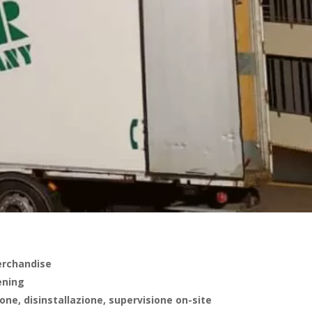
erchandise
ening
ione, disinstallazione, supervisione on-site