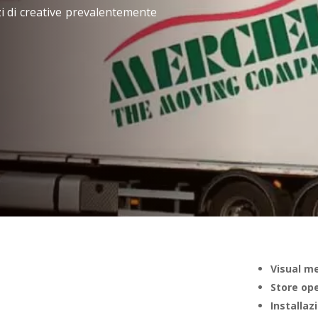
zi di creative prevalentemente
Visual m
Store op
Installaz