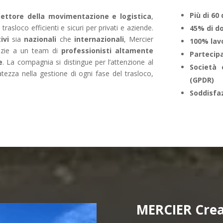
Più di 60
settore della movimentazione e logistica
,
trasloco efficienti e sicuri per privati e aziende.
45% di do
ivi
sia
nazionali
che
internazionali
, Mercier
100% lav
azie a un team di
professionisti altamente
Partecip
e
. La compagnia si distingue per l’attenzione al
Società 
ratezza nella gestione di ogni fase del trasloco,
(GPDR)
Soddisfaz
MERCIER Crea